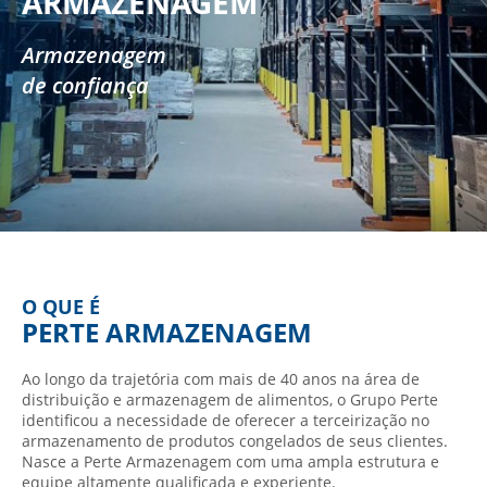
ARMAZENAGEM
ARMAZENAGEM
ARMAZENAGEM
Armazenagem
Armazenagem
Armazenagem
de confiança
de confiança
de confiança
O QUE É
PERTE ARMAZENAGEM
Ao longo da trajetória com mais de 40 anos na área de
distribuição e armazenagem de alimentos, o Grupo Perte
identificou a necessidade de oferecer a terceirização no
armazenamento de produtos congelados de seus clientes.
Nasce a Perte Armazenagem com uma ampla estrutura e
equipe altamente qualificada e experiente.