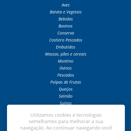
Aves
Batata e Vegetais
Bebidas
Bovinos
Conserva
Costiero Pescados
Embutidos
Massas, pães e cereais
Montino
Ovinos
Pescados
Polpas de Frutas
Queijos
Salmão
Suínos
Temperos e Condimentos
Utilizamos cookies e tecnologias
Temperos Orientais
semelhantes para melhorar a sua
navegação. Ao continuar navegando você