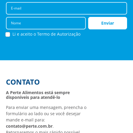
E-mail
Nome
Enviar
Li e aceito o
Termo de Autorização
CONTATO
A Perte Alimentos está sempre
disponíveis para atendê-lo
Para enviar uma mensagem, preencha o
formulário ao lado ou se você desejar
mande e-mail para:
contato@perte.com.br
.
Retornaremos o mais rápido possível.