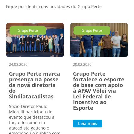
Fique por dentro das novidades do Grupo Perte
Grupo Perte
Grupo Perte
24.03.2026
20.02.2026
Grupo Perte marca
Grupo Perte
presença na posse
fortalece o esporte
da nova diretoria
de base com apoio
do
à APAV Vôlei via
Sindiatacadistas
Lei Federal de
Incentivo ao
Sócio-Diretor Paulo
Esporte
Miorelli participou do
evento que destacou a
força do comércio
Leia mais
atacadista gaúcho e
emocionou o público com