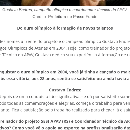
Gustavo Endres, campeão olímpico e coordenador técnico da APAV.
Crédito: Prefeitura de Passo Fundo
Do ouro olímpico à formação de novos talentos
es nomes à frente do projeto é o campeão olímpico Gustavo Endre
ogos Olímpicos de Atenas em 2004. Hoje, como treinador do projeto 
 Técnico da APAV, Gustavo dedica sua experiência à formação de n
nquistar o ouro olímpico em 2004, você já tinha alcançado o maio
ós essa vitória, aos 28 anos, sentiu-se satisfeito ou ainda havia al
Gustavo Endres:
depois de uma conquista tão significativa, se dá por satisfeito so
ós todas as comemorações e alegrias, começa o trabalho para ven
iante. Fica a satisfação pelo trabalho realizado para chegar lá e sai
reinador do projeto SESI APAV (RS) e Coordenador Técnico da AP
tivos? Como você vê o apoio ao esporte na profissionalização da