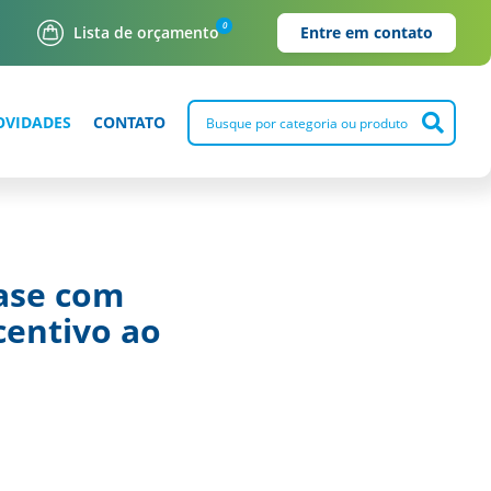
0
Lista de orçamento
Entre em contato
OVIDADES
CONTATO
base com
centivo ao