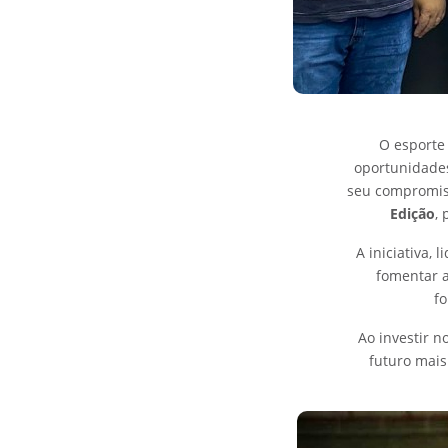
O esporte 
oportunidades
seu compromiss
Edição
,
A iniciativa, 
fomentar a
f
Ao investir n
futuro mais