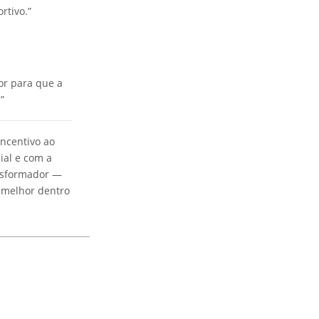
rtivo.”
or para que a
”
Incentivo ao
ial e com a
ansformador —
 melhor dentro