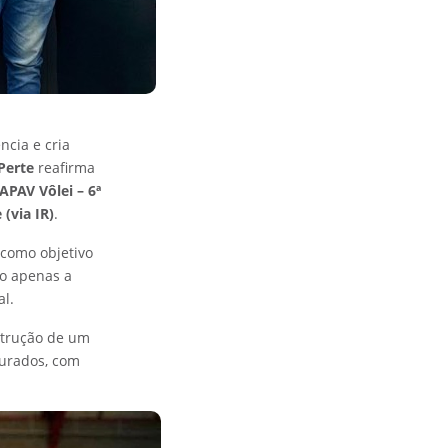
ncia e cria
Perte
reafirma
APAV Vôlei – 6ª
 (via IR)
.
 como objetivo
ão apenas a
l.
nstrução de um
turados, com