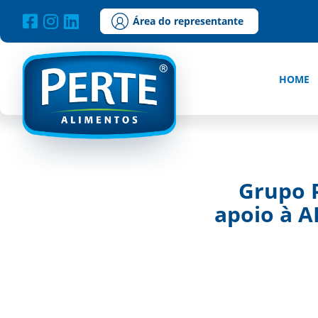
Área do representante
HOME
Grupo P
apoio à A