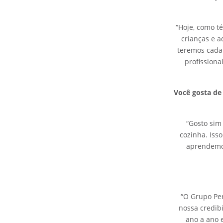
“Hoje, como t
crianças e a
teremos cada 
profissiona
Você gosta de
“Gosto sim
cozinha. Iss
aprendemos 
“O Grupo Per
nossa credib
ano a ano 