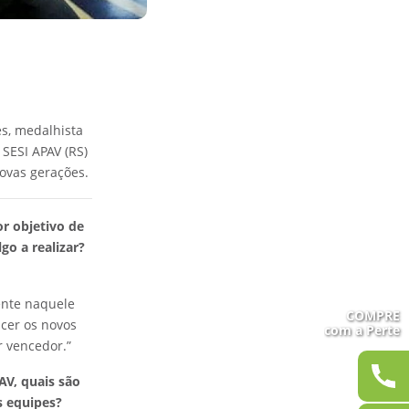
s, medalhista
SESI APAV (RS)
ovas gerações.
r objetivo de
go a realizar?
mente naquele
COMPRE
cer os novos
com a Perte
r vencedor.”
AV, quais são
s equipes?