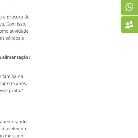
e a procura de
va. Com isso,
como atividade
is sólidos e
a alimentação?
 família na
or oito anos,
esse prato.”
o, aumentando
tentavelmente
 no mercado