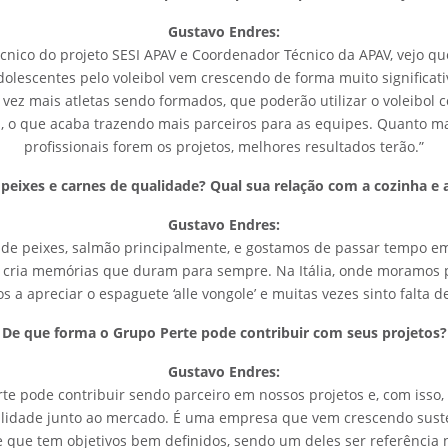
Gustavo Endres:
écnico do projeto SESI APAV e Coordenador Técnico da APAV, vejo qu
dolescentes pelo voleibol vem crescendo de forma muito significati
vez mais atletas sendo formados, que poderão utilizar o voleibol 
l, o que acaba trazendo mais parceiros para as equipes. Quanto ma
profissionais forem os projetos, melhores resultados terão.”
 peixes e carnes de qualidade? Qual sua relação com a cozinha e 
Gustavo Endres:
 de peixes, salmão principalmente, e gostamos de passar tempo em
o cria memórias que duram para sempre. Na Itália, onde moramos p
a apreciar o espaguete ‘alle vongole’ e muitas vezes sinto falta d
De que forma o Grupo Perte pode contribuir com seus projetos?
Gustavo Endres:
te pode contribuir sendo parceiro em nossos projetos e, com iss
ilidade junto ao mercado. É uma empresa que vem crescendo sus
e que tem objetivos bem definidos, sendo um deles ser referência