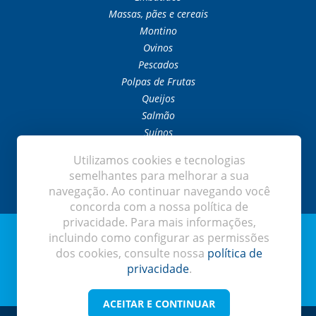
Massas, pães e cereais
Montino
Ovinos
Pescados
Polpas de Frutas
Queijos
Salmão
Suínos
Temperos e Condimentos
Utilizamos cookies e tecnologias
Temperos Orientais
semelhantes para melhorar a sua
navegação. Ao continuar navegando você
concorda com a nossa política de
privacidade. Para mais informações,
© Grupo Perte 2026 - Todos os direitos reservados -
Política de
incluindo como configurar as permissões
Privacidade
Perte Alimentos é uma marca do Grupo Perte
dos cookies, consulte nossa
política de
privacidade
.
Desenvolvido por:
ACEITAR E CONTINUAR