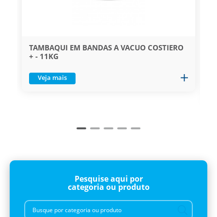
M
TAMBAQUI EM BANDAS A VACUO COSTIERO
+ - 11KG
C
1
Veja mais
Pesquise aqui por
categoria ou produto
Busque por categoria ou produto